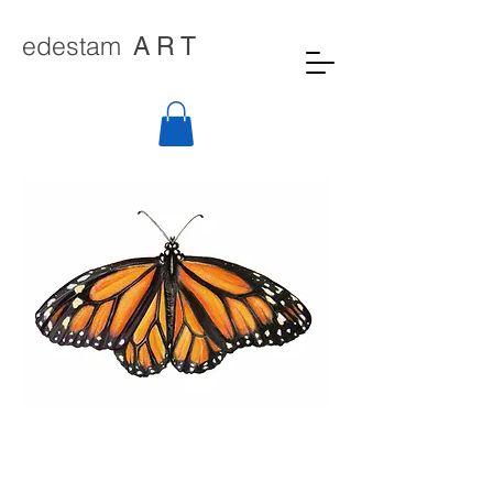
edestam
A R T